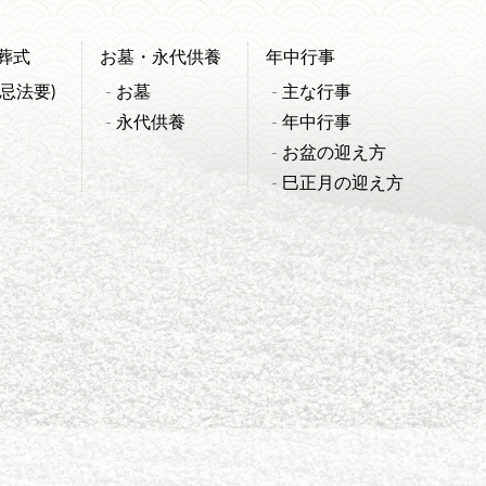
葬式
お墓・永代供養
年中行事
忌法要)
お墓
主な行事
永代供養
年中行事
お盆の迎え方
巳正月の迎え方