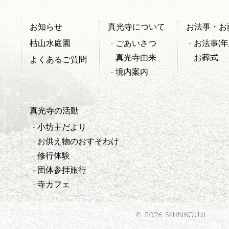
お知らせ
真光寺について
お法事・お
枯山水庭園
ごあいさつ
お法事(年
真光寺由来
お葬式
よくあるご質問
境内案内
真光寺の活動
小坊主だより
お供え物のおすそわけ
修行体験
団体参拝旅行
寺カフェ
© 2026 SHINKOUJI