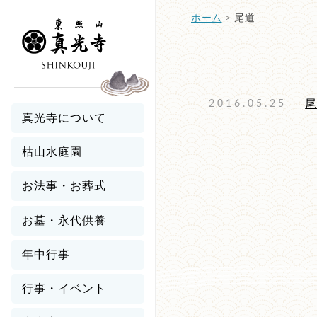
ホーム
>
尾道
2016.05.25
真光寺について
枯山水庭園
お法事・お葬式
お墓・永代供養
年中行事
行事・イベント