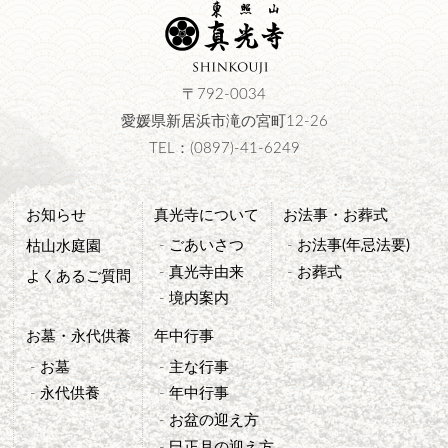
〒792-0034
愛媛県新居浜市滝の宮町12-26
TEL：(0897)-41-6249
お知らせ
真光寺について
お法事・お葬式
ごあいさつ
お法事(年忌法要)
枯山水庭園
真光寺由来
お葬式
よくあるご質問
境内案内
お墓・永代供養
年中行事
お墓
主な行事
永代供養
年中行事
お盆の迎え方
巳正月の迎え方