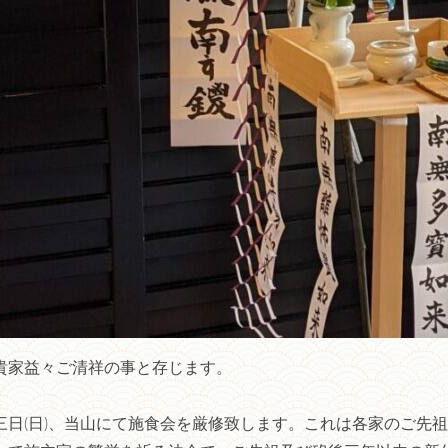
貴家益々ご清祥の事と存じます。
三日(日)、当山にて施食会を厳修致します。これは各家のご先