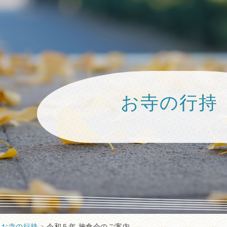
お寺の行持
>
お寺の行持
>
令和５年 施食会のご案内