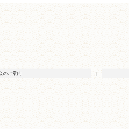
槃会のご案内
｜