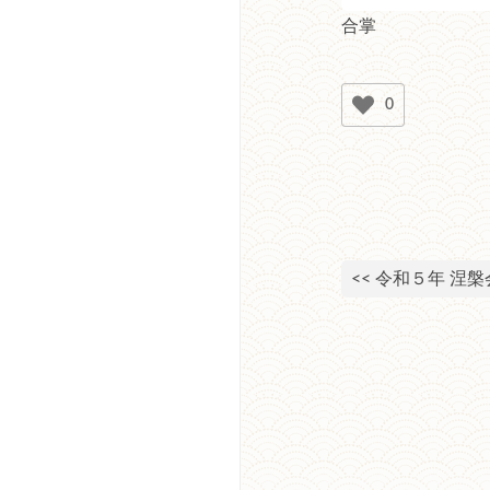
合掌
0
<< 令和５年 涅