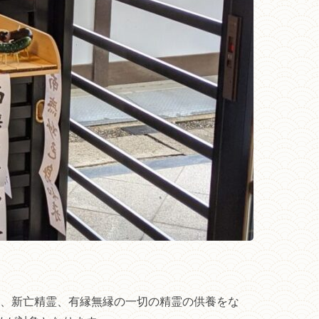
祖、新亡精霊、有縁無縁の一切の精霊の供養をな